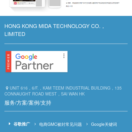
HONG KONG MIDA TECHNOLOGY CO.，
LIMITED
UNIT 616，6/F.，KAM TEEM INDUSTRIAL BUILDING，135
CONNAUGHT ROAD WEST，SAI WAN HK
服务/方案/案例/支持
谷歌推广
电商GMC被封常见问题
Google关键词